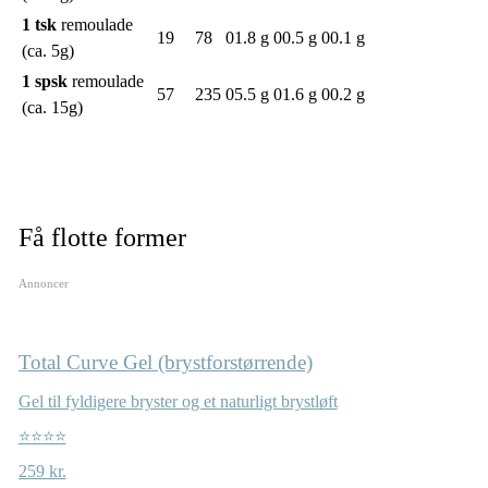
1 tsk
remoulade
19
78
01.8 g
00.5 g
00.1 g
(ca. 5g)
1 spsk
remoulade
57
235
05.5 g
01.6 g
00.2 g
(ca. 15g)
Få flotte former
Annoncer
Total Curve Gel (brystforstørrende)
Gel til fyldigere bryster og et naturligt brystløft
⭐⭐⭐⭐
259 kr.