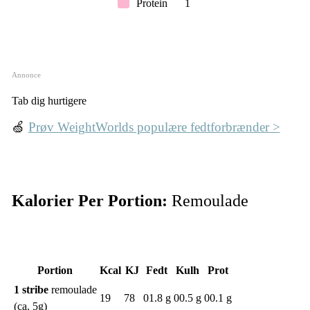
Protein
1
Annonce
Tab dig hurtigere
🍏
Prøv WeightWorlds populære fedtforbrænder >
Kalorier Per Portion:
Remoulade
Portion
Kcal
KJ
Fedt
Kulh
Prot
1 stribe
remoulade
19
78
01.8 g
00.5 g
00.1 g
(ca. 5g)