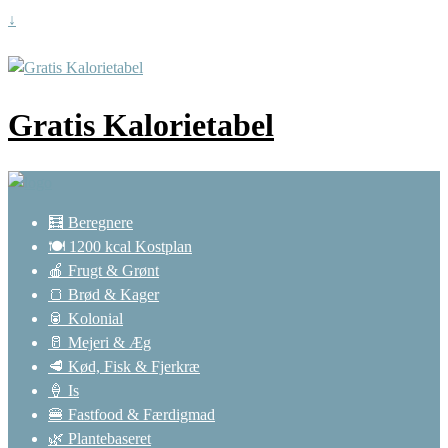
↓
Gratis Kalorietabel
🧮 Beregnere
🍽️ 1200 kcal Kostplan
🍎 Frugt & Grønt
🍞 Brød & Kager
🥫 Kolonial
🥛 Mejeri & Æg
🥩 Kød, Fisk & Fjerkræ
🍦 Is
🍔 Fastfood & Færdigmad
🌿 Plantebaseret