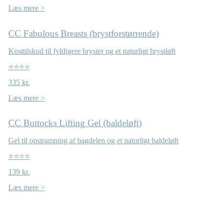
Læs mere >
CC Fabulous Breasts (brystforstørrende)
Kosttilskud til fyldigere bryster og et naturligt brystløft
⭐⭐⭐⭐
335 kr.
Læs mere >
CC Buttocks Lifting Gel (baldeløft)
Gel til opstramning af bagdelen og et naturligt baldeløft
⭐⭐⭐⭐
139 kr.
Læs mere >