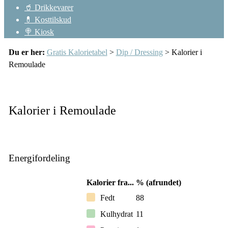
🥤 Drikkevarer
💊 Kosttilskud
🍭 Kiosk
Du er her:
Gratis Kalorietabel
>
Dip / Dressing
> Kalorier i
Remoulade
Kalorier i Remoulade
Energifordeling
Kalorier fra...
% (afrundet)
Fedt
88
Kulhydrat
11