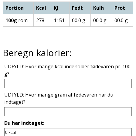
Portion
Kcal
KJ
Fedt
Kulh
Prot
100g
rom
278
1151
00.0 g
00.0 g
00.0 g
Beregn kalorier:
UDFYLD: Hvor mange kcal indeholder fødevaren pr. 100
g?
UDFYLD: Hvor mange gram af fødevaren har du
indtaget?
Du har indtaget: