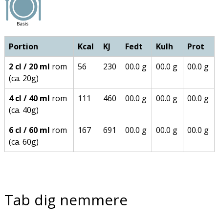
Portion
Kcal
KJ
Fedt
Kulh
Prot
2 cl / 20 ml
rom
56
230
00.0 g
00.0 g
00.0 g
(ca. 20g)
4 cl / 40 ml
rom
111
460
00.0 g
00.0 g
00.0 g
(ca. 40g)
6 cl / 60 ml
rom
167
691
00.0 g
00.0 g
00.0 g
(ca. 60g)
Tab dig nemmere