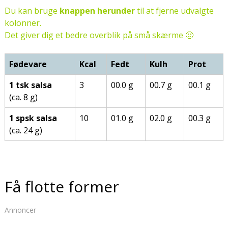
Du kan bruge
knappen herunder
til at fjerne udvalgte
kolonner.
Det giver dig et bedre overblik på små skærme 🙂
Fødevare
Kcal
Fedt
Kulh
Prot
1 tsk salsa
3
00.0 g
00.7 g
00.1 g
(ca. 8 g)
1 spsk salsa
10
01.0 g
02.0 g
00.3 g
(ca. 24 g)
Få flotte former
Annoncer