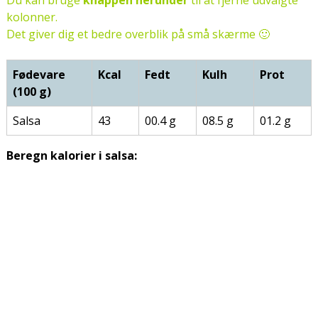
Du kan bruge
knappen herunder
til at fjerne udvalgte
kolonner.
Det giver dig et bedre overblik på små skærme 🙂
Fødevare
Kcal
Fedt
Kulh
Prot
(100 g)
Salsa
43
00.4 g
08.5 g
01.2 g
Beregn kalorier i salsa: