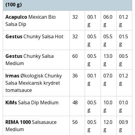
(100 g)
Acapulco
Mexican Bio
32
00.1
06.0
01.2
Salsa Dip
g
g
g
Gestus
Chunky Salsa Hot
32
00.5
05.5
01.5
g
g
g
Gestus
Chunky Salsa
60
00.5
13.0
00.5
Medium
g
g
g
Irmas
Økologisk Chunky
36
00.1
07.0
01.2
Salsa Mexicansk krydret
g
g
g
tomatsauce
KiMs
Salsa Dip Medium
48
00.5
10.0
01.0
g
g
g
REMA 1000
Salsasauce
56
00.5
12.0
00.9
Medium
g
g
g