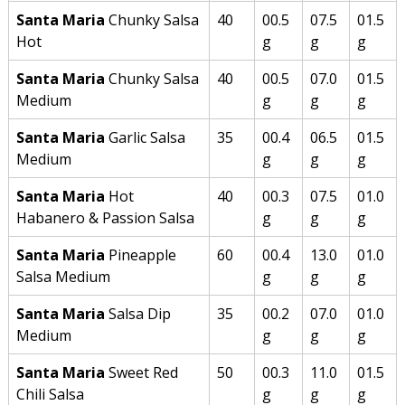
Santa Maria
Chunky Salsa
40
00.5
07.5
01.5
Hot
g
g
g
Santa Maria
Chunky Salsa
40
00.5
07.0
01.5
Medium
g
g
g
Santa Maria
Garlic Salsa
35
00.4
06.5
01.5
Medium
g
g
g
Santa Maria
Hot
40
00.3
07.5
01.0
Habanero & Passion Salsa
g
g
g
Santa Maria
Pineapple
60
00.4
13.0
01.0
Salsa Medium
g
g
g
Santa Maria
Salsa Dip
35
00.2
07.0
01.0
Medium
g
g
g
Santa Maria
Sweet Red
50
00.3
11.0
01.5
Chili Salsa
g
g
g