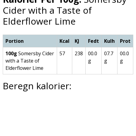
Cider with a Taste of
Elderflower Lime
Portion
Kcal
KJ
Fedt
Kulh
Prot
100g
Somersby Cider
57
238
00.0
07.7
00.0
with a Taste of
g
g
g
Elderflower Lime
Beregn kalorier: