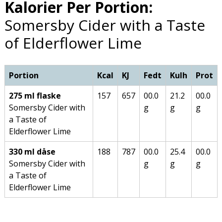
Kalorier Per Portion:
Somersby Cider with a Taste
of Elderflower Lime
Portion
Kcal
KJ
Fedt
Kulh
Prot
275 ml flaske
157
657
00.0
21.2
00.0
Somersby Cider with
g
g
g
a Taste of
Elderflower Lime
330 ml dåse
188
787
00.0
25.4
00.0
Somersby Cider with
g
g
g
a Taste of
Elderflower Lime