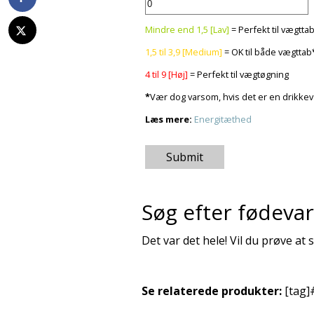
Mindre end 1,5 [Lav]
= Perfekt til vægtta
1,5 til 3,9 [Medium]
= OK til både vægttab
4 til 9 [Høj]
= Perfekt til vægtøgning
*
Vær dog varsom, hvis det er en drikke
Læs mere:
Energitæthed
Submit
Søg efter fødeva
Det var det hele! Vil du prøve a
Se relaterede produkter:
[tag]