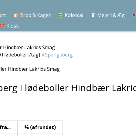
ønt
Brød & Kager
Kolonial
Mejeri & Æg
Kiosk
er Hindbær Lakrids Smag
#Flødeboller[/tag]
#Spangsberg
sberg Flødeboller Hindbær Lakr
ra...
% (afrundet)