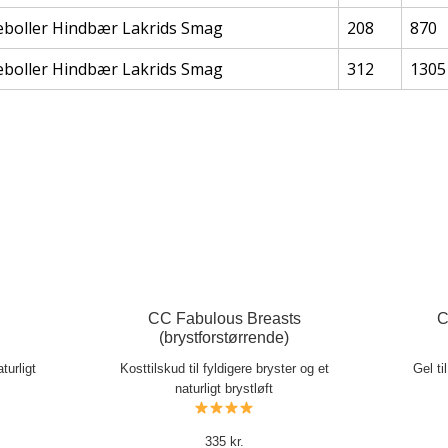
boller Hindbær Lakrids Smag
208
870
boller Hindbær Lakrids Smag
312
1305
CC Fabulous Breasts
C
(brystforstørrende)
turligt
Kosttilskud til fyldigere bryster og et
Gel ti
naturligt brystløft
335 kr.