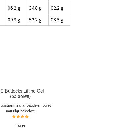
06.2 g
34.8 g
02.2 g
09.3 g
52.2 g
03.3 g
C Buttocks Lifting Gel
(baldeløft)
l opstramning af bagdelen og et
naturligt baldeløft
139 kr.