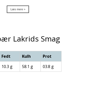
Læs mere >
bær Lakrids Smag
Fedt
Kulh
Prot
10.3 g
58.1 g
03.8 g