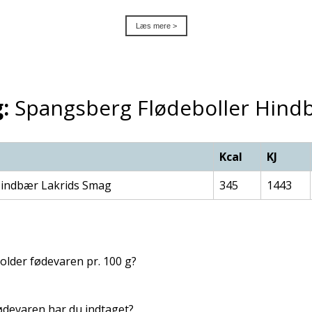
Læs mere >
:
Spangsberg Flødeboller Hind
Kcal
KJ
Hindbær Lakrids Smag
345
1443
lder fødevaren pr. 100 g?
devaren har du indtaget?