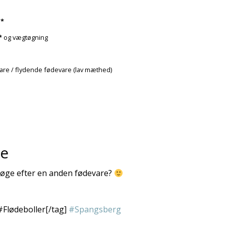
b
*
*
og vægtøgning
vare / flydende fødevare (lav mæthed)
re
t søge efter en anden fødevare?
#Flødeboller[/tag]
#Spangsberg