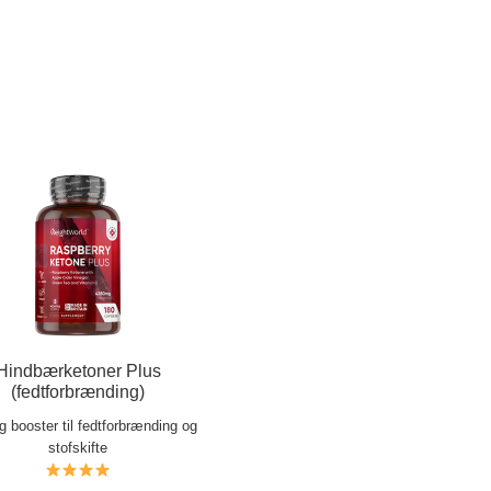
Hindbærketoner Plus
(fedtforbrænding)
ig booster til fedtforbrænding og
stofskifte