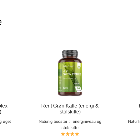
e
lex
Rent Grøn Kaffe (energi &
)
stofskifte)
og øget
Naturlig booster til energiniveau og
Naturl
stofskifte