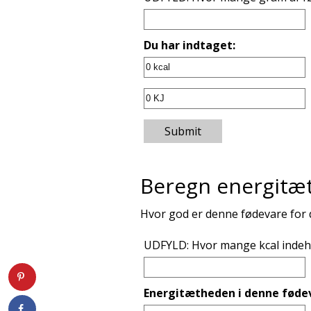
Du har indtaget:
Submit
Beregn energitæ
Hvor god er denne fødevare for 
UDFYLD: Hvor mange kcal indeho
Energitætheden i denne fødev