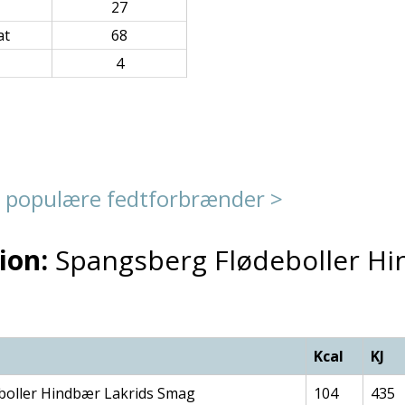
27
at
68
4
 populære fedtforbrænder >
ion:
Spangsberg Flødeboller Hi
Kcal
KJ
oller Hindbær Lakrids Smag
104
435