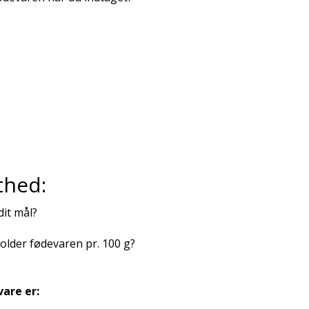
thed:
dit mål?
lder fødevaren pr. 100 g?
are er: