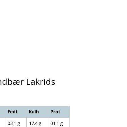
ndbær Lakrids
Fedt
Kulh
Prot
03.1 g
17.4 g
01.1 g