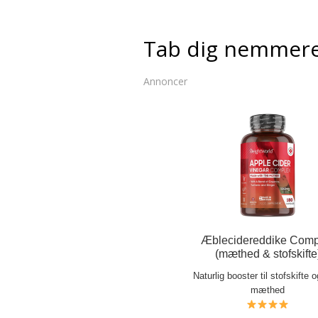
Tab dig nemmer
Annoncer
Æblecidereddike Comp
(mæthed & stofskifte
Naturlig booster til stofskifte 
mæthed