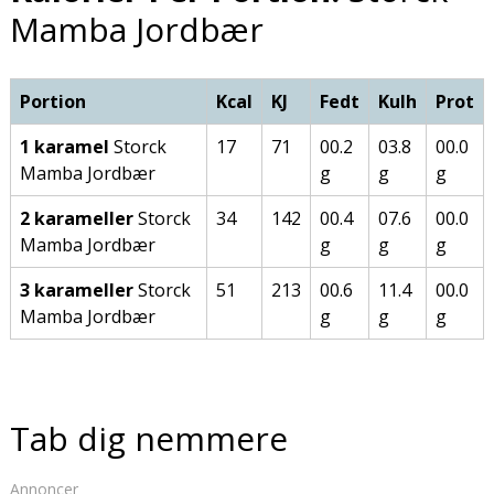
Mamba Jordbær
Portion
Kcal
KJ
Fedt
Kulh
Prot
1 karamel
Storck
17
71
00.2
03.8
00.0
Mamba Jordbær
g
g
g
2 karameller
Storck
34
142
00.4
07.6
00.0
Mamba Jordbær
g
g
g
3 karameller
Storck
51
213
00.6
11.4
00.0
Mamba Jordbær
g
g
g
Tab dig nemmere
Annoncer