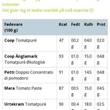
kolonner.
Det giver dig et bedre overblik på små skærme 🙂
Fødevare
Kcal
Fedt
Kulh
Prot
(100 g)
Coop
Tomatpuré
47
00.2
04.0
02.0
g
g
g
Coop Änglamark
93
01.0
15.0
04.8
Tomatpuré Økologisk
g
g
g
Petti
Doppio Concentrato
91
01.0
14.5
04.8
di pomodoro
g
g
g
Mara
Tomato Paste
87
00.5
15.0
04.5
g
g
g
Urtekram
Tomatpuré
90
00.4
18.0
02.5