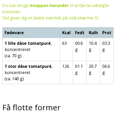
Du kan bruge
knappen herunder
til at fjerne udvalgte
kolonner.
Det giver dig et bedre overblik på små skærme 🙂
Fødevare
Kcal
Fedt
Kulh
Prot
1 lille dåse tomatpuré
,
63
00.6
10.4
03.3
koncentreret
g
g
g
(ca. 70 g)
1 stor dåse tomatpuré
,
126
01.1
20.7
06.6
koncentreret
g
g
g
(ca. 140 g)
Få flotte former