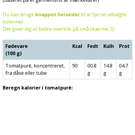
(baseret på et gennemsnit af mærkevarer)
Du kan bruge
knappen herunder
til at fjerne udvalgte
kolonner.
Det giver dig et bedre overblik på små skærme 🙂
Fødevare
Kcal
Fedt
Kulh
Prot
(100 g)
Tomatpuré, koncentreret,
90
00.8
14.8
04.7
fra dåse eller tube
g
g
g
Beregn kalorier i tomatpuré: