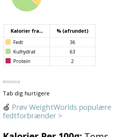
Kalorier fra...
% (afrundet)
Fedt
36
Kulhydrat
63
Protein
2
Annonce
Tab dig hurtigere
🍏
Prøv WeightWorlds populære
fedtforbrænder >
Kalorier Per 100g:
Toms