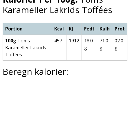
Karameller Lakrids Toffées
Portion
Kcal
KJ
Fedt
Kulh
Prot
100g
Toms
457
1912
18.0
71.0
02.0
Karameller Lakrids
g
g
g
Toffées
Beregn kalorier: