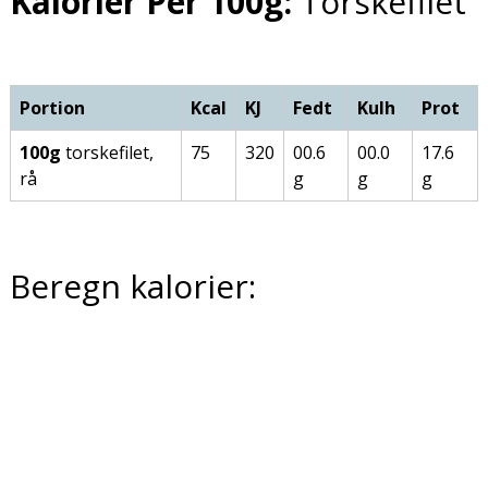
Kalorier Per 100g:
Torskefilet
Portion
Kcal
KJ
Fedt
Kulh
Prot
100g
torskefilet,
75
320
00.6
00.0
17.6
rå
g
g
g
Beregn kalorier: