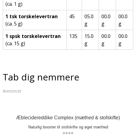
(ca. 1 g)
1 tsk torskelevertran
45
05.0
00.0
00.0
(ca. 5 g)
g
g
g
1 spsk torskelevertran
135
15.0
00.0
00.0
(ca. 15 g)
g
g
g
Tab dig nemmere
Annoncer
Æblecidereddike Complex (mæthed & stofskifte)
Naturlig booster til stofskifte og øget mæthed
⭐⭐⭐⭐