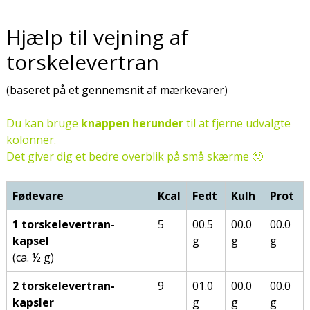
Hjælp til vejning af
torskelevertran
(baseret på et gennemsnit af mærkevarer)
Du kan bruge
knappen herunder
til at fjerne udvalgte
kolonner.
Det giver dig et bedre overblik på små skærme 🙂
Fødevare
Kcal
Fedt
Kulh
Prot
1 torskelevertran-
5
00.5
00.0
00.0
kapsel
g
g
g
(ca. ½ g)
2 torskelevertran-
9
01.0
00.0
00.0
kapsler
g
g
g