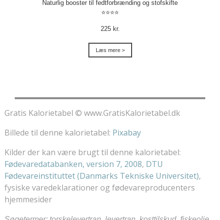
Naturlig booster til fedtforbrænding og stofskifte
⭐⭐⭐⭐
225 kr.
Læs mere >
Gratis Kalorietabel © www.GratisKalorietabel.dk
Billede til denne kalorietabel:
Pixabay
Kilder der kan være brugt til denne kalorietabel:
Fødevaredatabanken, version 7, 2008
,
DTU
Fødevareinstituttet (Danmarks Tekniske Universitet)
,
fysiske varedeklarationer og fødevareproducenters
hjemmesider
Søgetermer: torskelevertran, levertran, kosttilskud, fiskeolie,