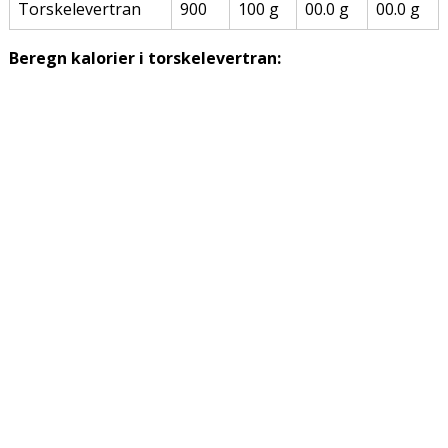
Torskelevertran
900
100 g
00.0 g
00.0 g
Beregn kalorier i torskelevertran: