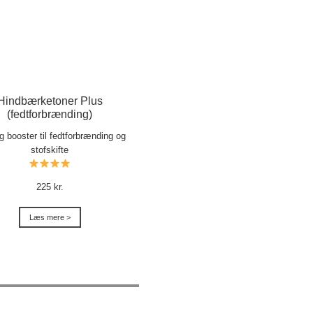
Hindbærketoner Plus
(fedtforbrænding)
ig booster til fedtforbrænding og
stofskifte
225 kr.
Læs mere >