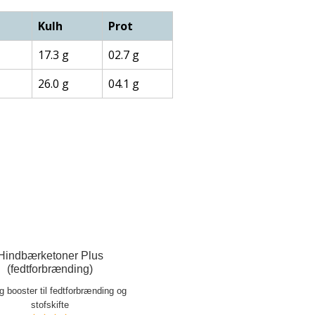
Kulh
Prot
17.3 g
02.7 g
26.0 g
04.1 g
Hindbærketoner Plus
(fedtforbrænding)
ig booster til fedtforbrænding og
stofskifte