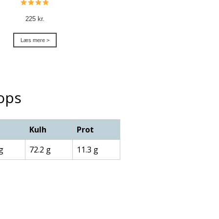
225 kr.
Læs mere >
ops
Kulh
Prot
g
72.2 g
11.3 g