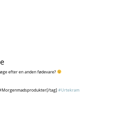
re
t søge efter en anden fødevare?
#Morgenmadsprodukter[/tag]
#Urtekram