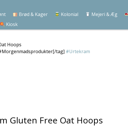
ønt
Brød & Kager
Kolonial
Mejeri & Æg
Kiosk
 Oat Hoops
#Morgenmadsprodukter[/tag]
#Urtekram
ram Gluten Free Oat Hoops