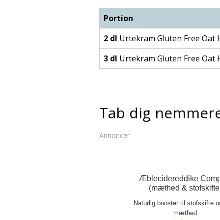
Portion
2 dl
Urtekram Gluten Free Oat
3 dl
Urtekram Gluten Free Oat
Tab dig nemmer
Annoncer
Æblecidereddike Comp
(mæthed & stofskifte
Naturlig booster til stofskifte 
mæthed