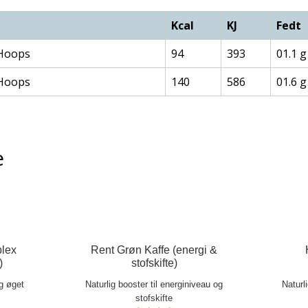
Kcal
KJ
Fedt
 Hoops
94
393
01.1 g
 Hoops
140
586
01.6 g
e
lex
Rent Grøn Kaffe (energi &
)
stofskifte)
og øget
Naturlig booster til energiniveau og
Naturl
stofskifte