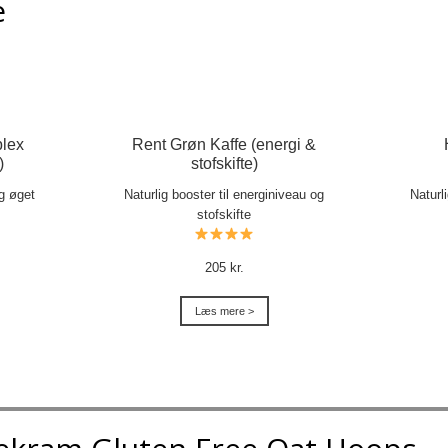
e
lex
Rent Grøn Kaffe (energi &
)
stofskifte)
og øget
Naturlig booster til energiniveau og
Naturl
stofskifte
205 kr.
Læs mere >