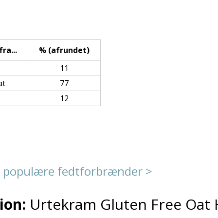
ra...
% (afrundet)
11
at
77
12
 populære fedtforbrænder >
ion:
Urtekram Gluten Free Oat