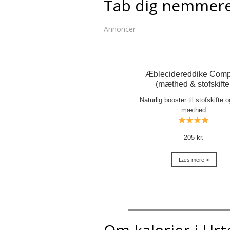
Tab dig nemmer
Annoncer
Æblecidereddike Comp
(mæthed & stofskifte
Naturlig booster til stofskifte 
mæthed
205 kr.
Læs mere >