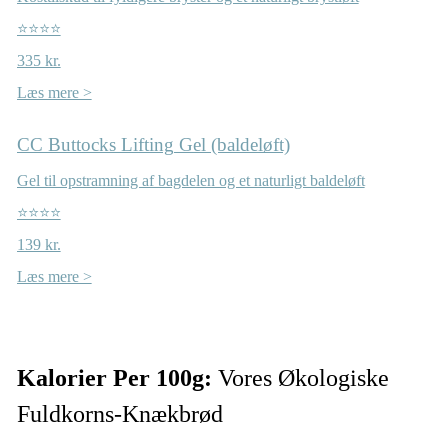
⭐⭐⭐⭐
335 kr.
Læs mere >
CC Buttocks Lifting Gel (baldeløft)
Gel til opstramning af bagdelen og et naturligt baldeløft
⭐⭐⭐⭐
139 kr.
Læs mere >
Kalorier Per 100g:
Vores Økologiske
Fuldkorns-Knækbrød