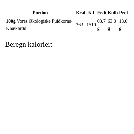
Portion
Kcal
KJ
Fedt
Kulh
Prot
100g
Vores Økologiske Fuldkorns-
03.7
63.0
13.0
363
1519
Knækbrød
g
g
g
Beregn kalorier: