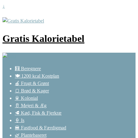
↓
Gratis Kalorietabel
🧮 Beregnere
🍽️ 1200 kcal Kostplan
🍎 Frugt & Grønt
🍞 Brød & Kager
🥫 Kolonial
🥛 Mejeri & Æg
🥩 Kød, Fisk & Fjerkræ
🍦 Is
🍔 Fastfood & Færdigmad
🌿 Plantebaseret