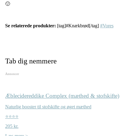
🙂
Se relaterede produkter:
[tag]#Knækbrød[/tag]
#Vores
Tab dig nemmere
Annoncer
Æblecidereddike Complex (mæthed & stofskifte)
Naturlig booster til stofskifte og øget mæthed
⭐⭐⭐⭐
205 kr.
Læs mere >