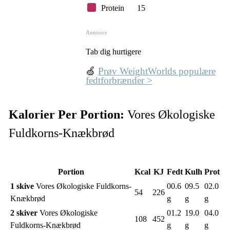
Protein
15
Annonce
Tab dig hurtigere
🍏
Prøv WeightWorlds populære
fedtforbrænder >
Kalorier Per Portion:
Vores Økologiske
Fuldkorns-Knækbrød
Portion
Kcal
KJ
Fedt
Kulh
Prot
1 skive
Vores Økologiske Fuldkorns-
00.6
09.5
02.0
54
226
Knækbrød
g
g
g
2 skiver
Vores Økologiske
01.2
19.0
04.0
108
452
Fuldkorns-Knækbrød
g
g
g