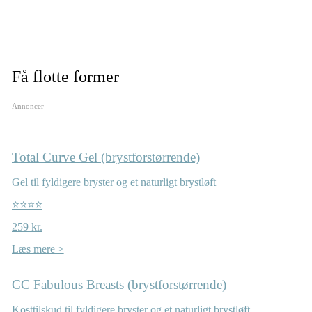
Få flotte former
Annoncer
Total Curve Gel (brystforstørrende)
Gel til fyldigere bryster og et naturligt brystløft
⭐⭐⭐⭐
259 kr.
Læs mere >
CC Fabulous Breasts (brystforstørrende)
Kosttilskud til fyldigere bryster og et naturligt brystløft