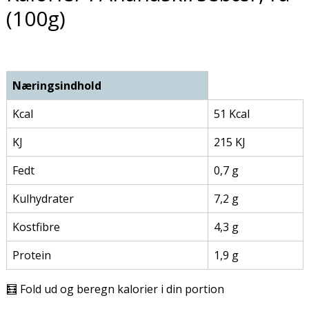
(100g)
Næringsindhold
Kcal
51 Kcal
KJ
215 KJ
Fedt
0,7 g
Kulhydrater
7,2 g
Kostfibre
4,3 g
Protein
1,9 g
🧮 Fold ud og beregn kalorier i din portion