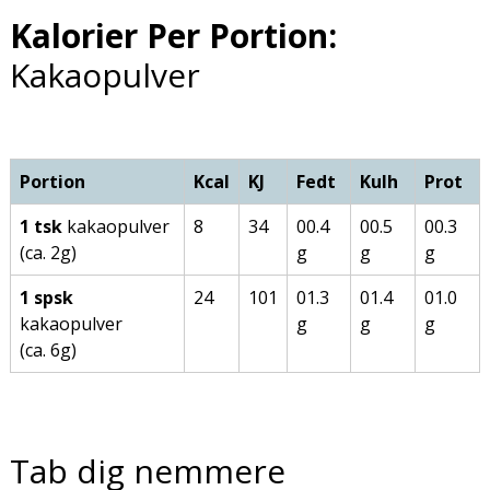
Kalorier Per Portion:
Kakaopulver
Portion
Kcal
KJ
Fedt
Kulh
Prot
1 tsk
kakaopulver
8
34
00.4
00.5
00.3
(ca. 2g)
g
g
g
1 spsk
24
101
01.3
01.4
01.0
kakaopulver
g
g
g
(ca. 6g)
Tab dig nemmere