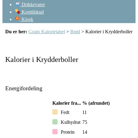
Drikkevarer
Kosttilskud
Kiosk
Du er her:
Gratis Kalorietabel
>
Brød
> Kalorier i Krydderboller
Kalorier i Krydderboller
Energifordeling
Kalorier fra...
% (afrundet)
Fedt
11
Kulhydrat
75
Protein
14