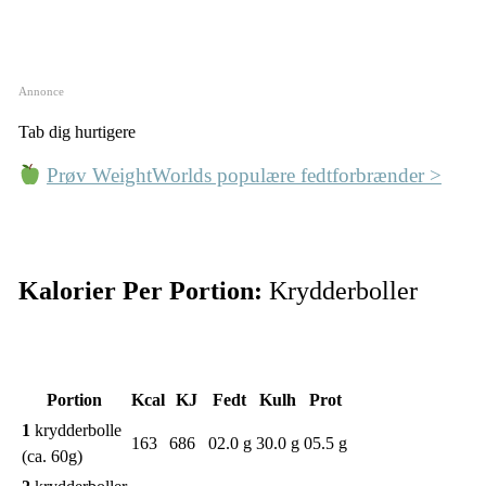
Annonce
Tab dig hurtigere
Prøv WeightWorlds populære fedtforbrænder >
Kalorier Per Portion:
Krydderboller
Portion
Kcal
KJ
Fedt
Kulh
Prot
1
krydderbolle
163
686
02.0 g
30.0 g
05.5 g
(ca. 60g)