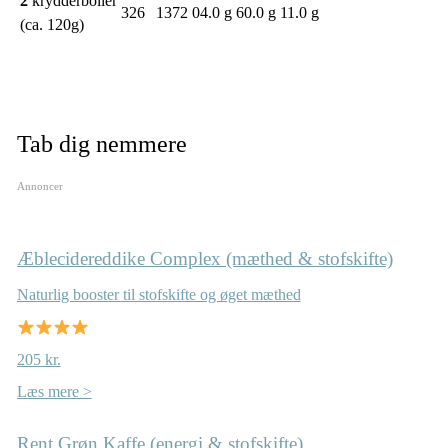
2
krydderboller
326
1372
04.0 g
60.0 g
11.0 g
(ca. 120g)
Tab dig nemmere
Annoncer
Æblecidereddike Complex (mæthed & stofskifte)
Naturlig booster til stofskifte og øget mæthed
205 kr.
Læs mere >
Rent Grøn Kaffe (energi & stofskifte)