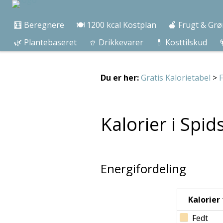
🧮 Beregnere
🍽️ 1200 kcal Kostplan
🍎 Frugt & Grø
🌿 Plantebaseret
🥤 Drikkevarer
💊 Kosttilskud

Du er her:
Gratis Kalorietabel
>
F
Kalorier i Spid
Energifordeling
Kalorier f
Fedt