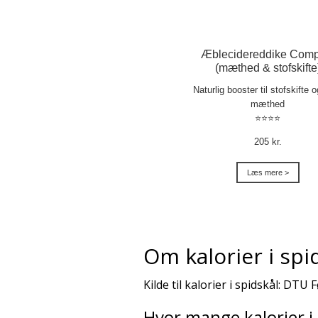
Æblecidereddike Comp
(mæthed & stofskifte
Naturlig booster til stofskifte 
mæthed
⭐⭐⭐⭐
205 kr.
Læs mere >
Om kalorier i spi
Kilde til kalorier i spidskål: DTU 
Hvor mange kalorier i 