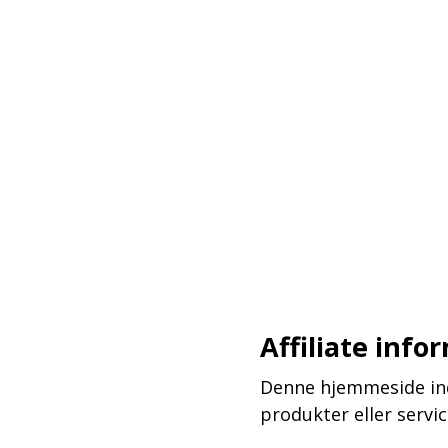
–
–
–
Affiliate info
Denne hjemmeside inde
produkter eller serv