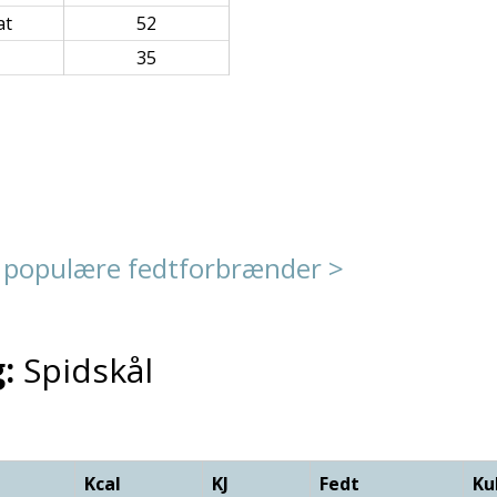
at
52
35
 populære fedtforbrænder >
:
Spidskål
Kcal
KJ
Fedt
Ku