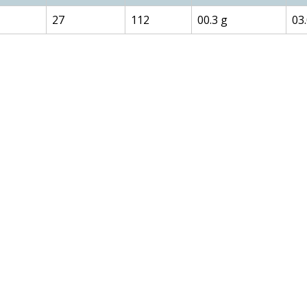
27
112
00.3 g
03.