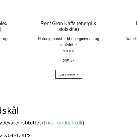
lex
Rent Grøn Kaffe (energi &
)
stofskifte)
og øget
Naturlig booster til energiniveau og
Naturl
stofskifte
⭐⭐⭐⭐
205 kr.
Læs mere >
dskål
Fødevareinstituttet (
frida.fooddata.dk
)
spidskål?