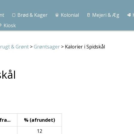
nt
🍞 Brød & Kager
🥫 Kolonial
🥛 Mejeri & Æg
🥩 
 Kiosk
rugt & Grønt
>
Grøntsager
> Kalorier i Spidskål
skål
ra...
% (afrundet)
12