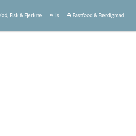
Kød, Fisk & Fjerkræ
🍦 Is
🍔 Fastfood & Færdigmad